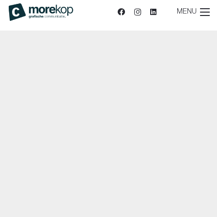
MENU
Sitemap
|
Privacy
| reCAPTCHA
Privacy Policy
en
voorwaarden