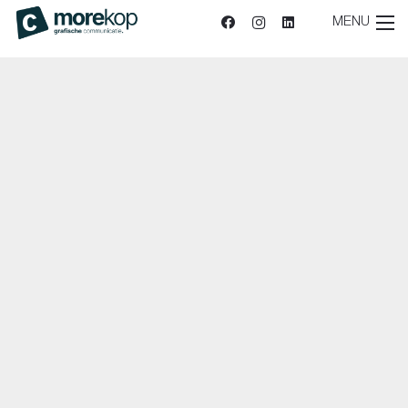
MENU
Sitemap
|
Privacy
| reCAPTCHA
Privacy Policy
en
voorwaarden