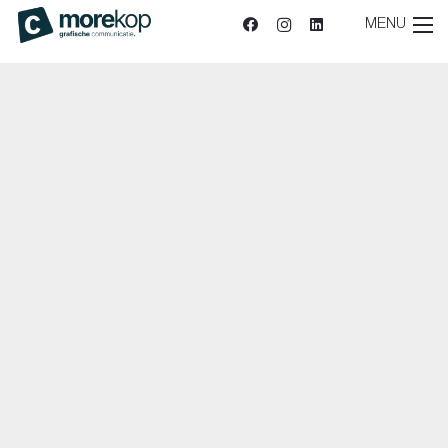
MENU
Sitemap
|
Privacy
| reCAPTCHA
Privacy Policy
en
voorwaarden