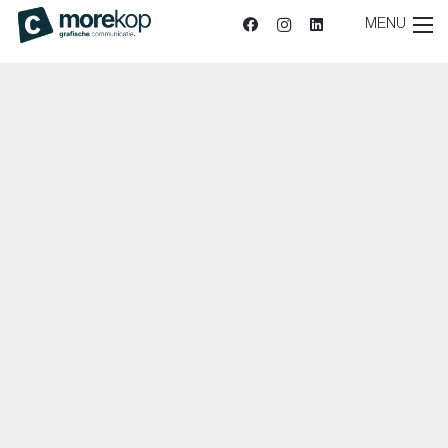
MENU
Sitemap
|
Privacy
| reCAPTCHA
Privacy Policy
en
voorwaarden